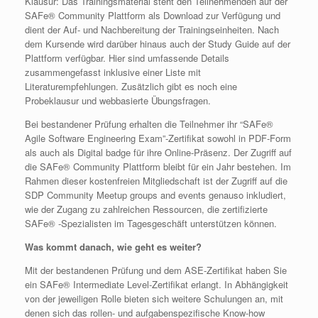
Klausur: Das Trainingsmaterial steht den Teilnehmenden auf der
SAFe® Community Plattform als Download zur Verfügung und
dient der Auf- und Nachbereitung der Trainingseinheiten. Nach
dem Kursende wird darüber hinaus auch der Study Guide auf der
Plattform verfügbar. Hier sind umfassende Details
zusammengefasst inklusive einer Liste mit
Literaturempfehlungen. Zusätzlich gibt es noch eine
Probeklausur und webbasierte Übungsfragen.
Bei bestandener Prüfung erhalten die Teilnehmer ihr “SAFe®
Agile Software Engineering Exam”-Zertifikat sowohl in PDF-Form
als auch als Digital badge für ihre Online-Präsenz. Der Zugriff auf
die SAFe® Community Plattform bleibt für ein Jahr bestehen. Im
Rahmen dieser kostenfreien Mitgliedschaft ist der Zugriff auf die
SDP Community Meetup groups and events genauso inkludiert,
wie der Zugang zu zahlreichen Ressourcen, die zertifizierte
SAFe® -Spezialisten im Tagesgeschäft unterstützen können.
Was kommt danach, wie geht es weiter?
Mit der bestandenen Prüfung und dem ASE-Zertifikat haben Sie
ein SAFe® Intermediate Level-Zertifikat erlangt. In Abhängigkeit
von der jeweiligen Rolle bieten sich weitere Schulungen an, mit
denen sich das rollen- und aufgabenspezifische Know-how